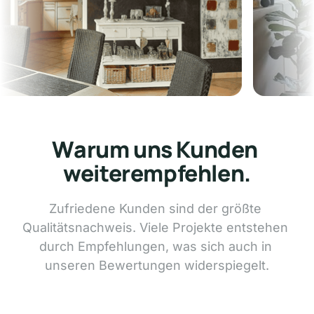
Fugenloses Bad
📍 Esslingen
Warum uns Kunden 
weiterempfehlen.
Zufriedene 
Kunden 
sind 
der 
größte 
Qualitätsnachweis. 
Viele 
Projekte 
entstehen 
durch 
Empfehlungen, 
was 
sich 
auch 
in 
unseren 
Bewertungen 
widerspiegelt.