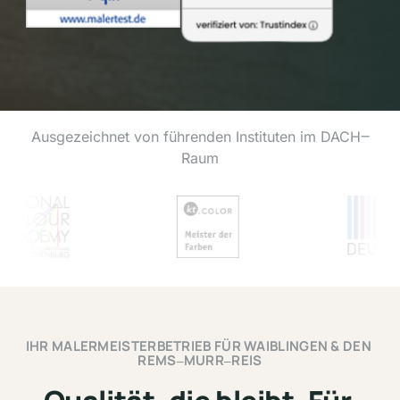
Ausgezeichnet 
von 
führenden 
Instituten 
im 
DACH‒
Raum
IHR 
MALERMEISTERBETRIEB 
FÜR 
WAIBLINGEN 
& 
DEN 
REMS‒
MURR‒
REIS