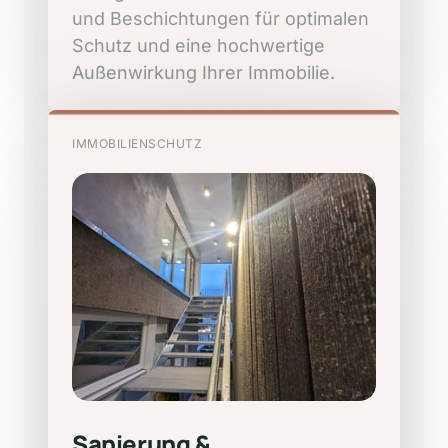
und 
Beschichtungen 
für 
optimalen 
Schutz 
und 
eine 
hochwertige 
Außenwirkung 
Ihrer 
Immobilie.
IMMOBILIENSCHUTZ
Sanierung 
& 