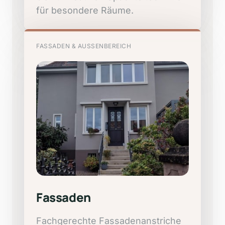
für 
besondere 
Räume.
FASSADEN
&
AUSSENBEREICH
Fassaden
Fachgerechte 
Fassadenanstriche 