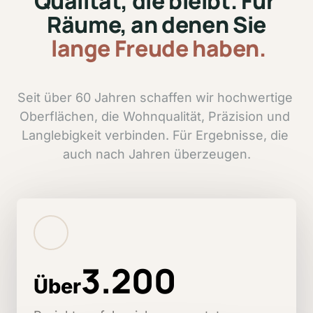
Qualität, 
die 
bleibt. 
Für 
Räume, 
an 
denen 
Sie
lange 
Freude 
haben.
Seit 
über 
60 
Jahren 
schaffen 
wir 
hochwertige 
Oberflächen, 
die 
Wohnqualität, 
Präzision 
und 
Langlebigkeit 
verbinden. 
Für 
Ergebnisse, 
die 
auch 
nach 
Jahren 
überzeugen.
3.200
Über