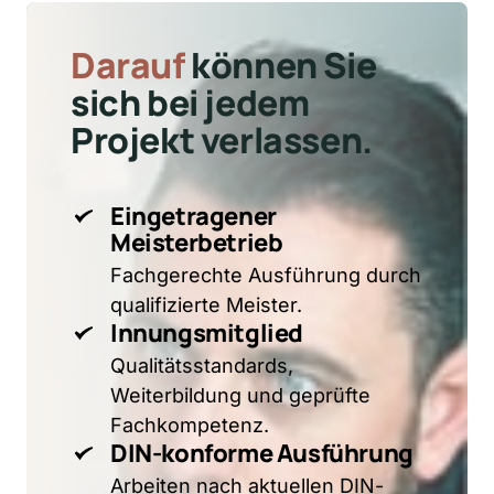
Darauf
können 
Sie 
sich 
bei 
jedem 
Projekt 
verlassen.
Eingetragener 
Meisterbetrieb
Fachgerechte Ausführung durch 
qualifizierte Meister.
Innungsmitglied
Qualitätsstandards, 
Weiterbildung und geprüfte 
Fachkompetenz.
DIN-konforme Ausführung
Arbeiten nach aktuellen DIN- 