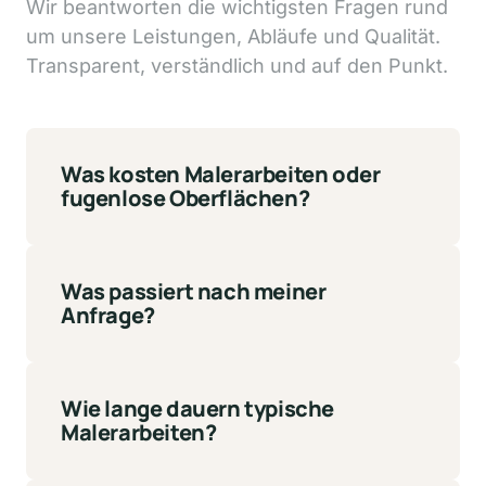
Wir 
beantworten 
die 
wichtigsten 
Fragen 
rund 
um 
unsere 
Leistungen, 
Abläufe 
und 
Qualität. 
Transparent, 
verständlich 
und 
auf 
den 
Punkt.
Was kosten Malerarbeiten oder 
fugenlose Oberflächen?
Die Kosten variieren je nach Projektgröße, 
Untergrund und gewünschter Ausführung. 
Nach einer unverbindlichen Besichtigung 
Was passiert nach meiner 
erstellen wir ein transparentes Angebot mit 
Anfrage?
klar definierten Leistungen.
Nach Ihrer Anfrage melden wir uns zeitnah 
bei Ihnen, klären erste Details und 
vereinbaren auf Wunsch einen 
Wie lange dauern typische 
Besichtigungstermin. Anschließend erhalten 
Malerarbeiten?
Sie ein individuelles Angebot.
Die Dauer hängt vom Umfang des Projekts 