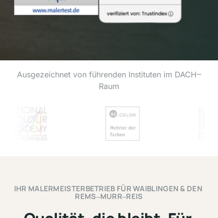
Ausgezeichnet 
von 
führenden 
Instituten 
im 
DACH‒
Raum
IHR 
MALERMEISTERBETRIEB 
FÜR 
WAIBLINGEN 
& 
DEN 
REMS‒
MURR‒
REIS