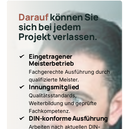
Darauf
können 
Sie 
sich 
bei 
jedem 
Projekt 
verlassen.
Eingetragener 
Meisterbetrieb
Fachgerechte Ausführung durch 
qualifizierte Meister.
Innungsmitglied
Qualitätsstandards, 
Weiterbildung und geprüfte 
Fachkompetenz.
DIN-konforme Ausführung
Arbeiten nach aktuellen DIN- 