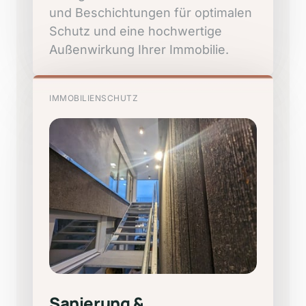
und 
Beschichtungen 
für 
optimalen 
Schutz 
und 
eine 
hochwertige 
Außenwirkung 
Ihrer 
Immobilie.
IMMOBILIENSCHUTZ
Sanierung 
& 