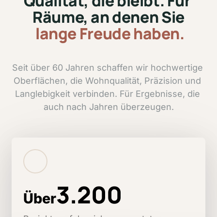
Qualität, 
die 
bleibt. 
Für 
Räume, 
an 
denen 
Sie
lange 
Freude 
haben.
Seit 
über 
60 
Jahren 
schaffen 
wir 
hochwertige 
Oberflächen, 
die 
Wohnqualität, 
Präzision 
und 
Langlebigkeit 
verbinden. 
Für 
Ergebnisse, 
die 
auch 
nach 
Jahren 
überzeugen.
3.200
Über