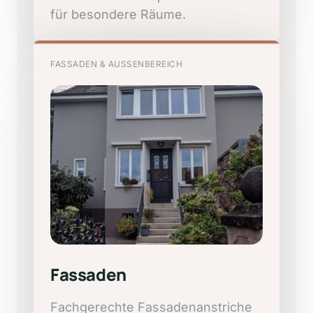
für 
besondere 
Räume.
FASSADEN
&
AUSSENBEREICH
Fassaden
Fachgerechte 
Fassadenanstriche 