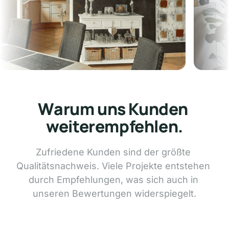
e
Fugenloses Bad
📍 Esslingen
Warum uns Kunden 
weiterempfehlen.
Zufriedene 
Kunden 
sind 
der 
größte 
Qualitätsnachweis. 
Viele 
Projekte 
entstehen 
durch 
Empfehlungen, 
was 
sich 
auch 
in 
unseren 
Bewertungen 
widerspiegelt.