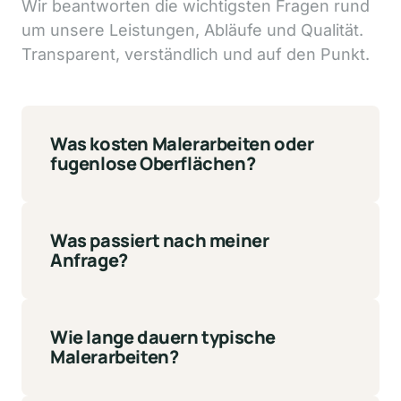
Wir 
beantworten 
die 
wichtigsten 
Fragen 
rund 
um 
unsere 
Leistungen, 
Abläufe 
und 
Qualität. 
Transparent, 
verständlich 
und 
auf 
den 
Punkt.
Was kosten Malerarbeiten oder 
fugenlose Oberflächen?
Die Kosten variieren je nach Projektgröße, 
Untergrund und gewünschter Ausführung. 
Nach einer unverbindlichen Besichtigung 
Was passiert nach meiner 
erstellen wir ein transparentes Angebot mit 
Anfrage?
klar definierten Leistungen.
Nach Ihrer Anfrage melden wir uns zeitnah 
bei Ihnen, klären erste Details und 
vereinbaren auf Wunsch einen 
Wie lange dauern typische 
Besichtigungstermin. Anschließend erhalten 
Malerarbeiten?
Sie ein individuelles Angebot.
Die Dauer hängt vom Umfang des Projekts 